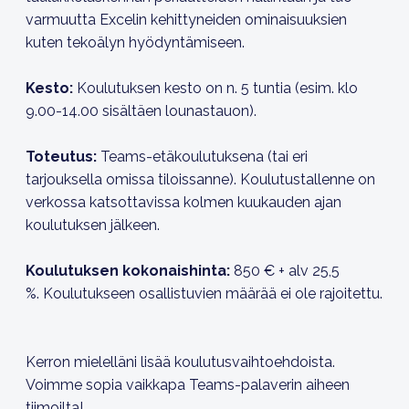
varmuutta Excelin kehittyneiden ominaisuuksien
kuten tekoälyn hyödyntämiseen.
Kesto:
Koulutuksen kesto on n. 5 tuntia (esim. klo
9.00-14.00 sisältäen lounastauon).
Toteutus:
Teams-etäkoulutuksena (tai eri
tarjouksella omissa tiloissanne). Koulutustallenne on
verkossa katsottavissa kolmen kuukauden ajan
koulutuksen jälkeen.
Koulutuksen kokonaishinta:
850 € + alv 25,5
%. Koulutukseen osallistuvien määrää ei ole rajoitettu.
Kerron mielelläni lisää koulutusvaihtoehdoista.
Voimme sopia vaikkapa Teams-palaverin aiheen
tiimoilta!