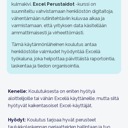
kulmakivi.
Excel Perustaidot
-kurssi on
suunniteltu vahvistamaan henkilöstön digitaitoja,
vähentämään rutiinitehtäviin kuluvaa aikaa ja
varmistamaan, että yrityksen data käsitellään
ammattimaisesti ja virheettömästi.
Tämä käytännönläheinen koulutus antaa
henkilöstölle valmiudet hyödyntää Exceliä
työkaluna, joka helpottaa päivittäistä raportointia,
laskentaa ja tiedon organisointia.
Kenelle:
Koulutuksesta on eniten hyötyä
aloittelijoille tai vähän Exceliä käyttäneille, mutta siitä
hyötyvät kaikentasoiset Excel-käyttäjät.
Hyödyt:
Koulutus tarjoaa hyvät perusteet
taulukkolaskennan periaatteiden hallintaan ja tuo