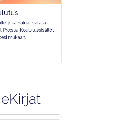
ulutus
le, joka haluat varata
 Pro:sta. Koulutussisällöt
ttesi mukaan.
eKirjat