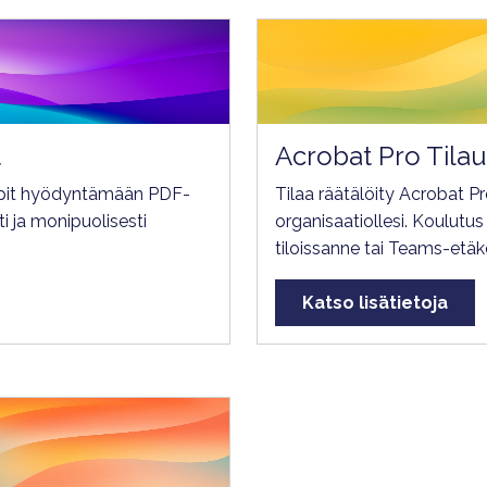
t
Acrobat Pro Tila
opit hyödyntämään PDF-
Tilaa räätälöity Acrobat Pro
i ja monipuolisesti
organisaatiollesi. Koulutu
tiloissanne tai Teams-etä
Katso lisätietoja