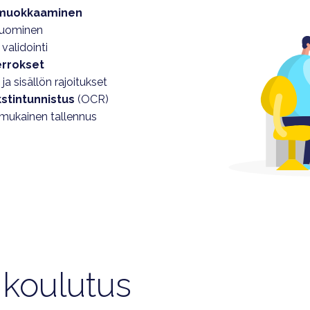
 muokkaaminen
 luominen
 validointi
errokset
 ja sisällön rajoitukset
kstintunnistus
(OCR)
mukainen tallennus
 koulutus