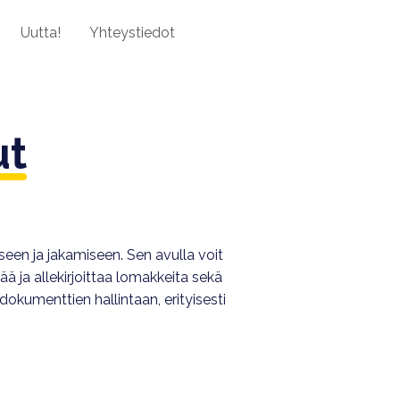
Uutta!
Yhteystiedot
ut
en ja jakamiseen. Sen avulla voit
ä ja allekirjoittaa lomakkeita sekä
okumenttien hallintaan, erityisesti