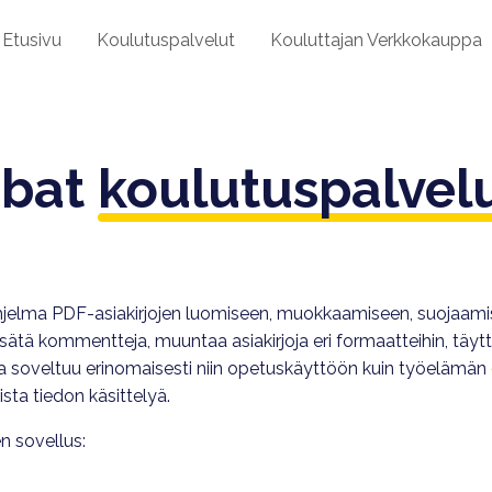
Etusivu
Koulutuspalvelut
Kouluttajan Verkkokauppa
obat
koulutuspalvel
jelma PDF-asiakirjojen luomiseen, muokkaamiseen, suojaamise
ätä kommentteja, muuntaa asiakirjoja eri formaatteihin, täyttä
a soveltuu erinomaisesti niin opetuskäyttöön kuin työelämän d
lista tiedon käsittelyä.
n sovellus: