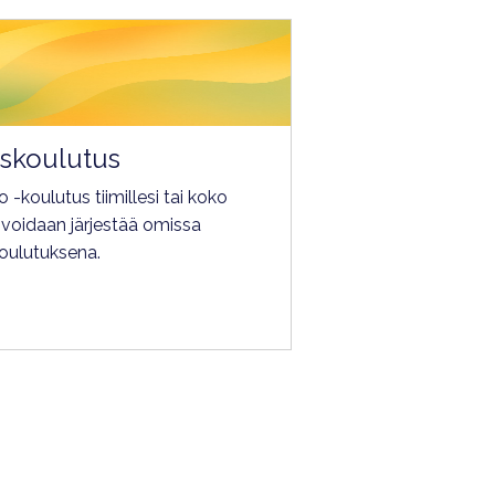
uskoulutus
 -koulutus tiimillesi tai koko
s voidaan järjestää omissa
koulutuksena.